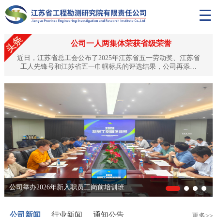
公司一人两集体荣获省级荣誉
近日，江苏省总工会公布了2025年江苏省五一劳动奖、江苏省
工人先锋号和江苏省五一巾帼标兵的评选结果，公司再添殊
荣：公司副总工程师、正高级工程师黎昱荣获“江苏省五一劳动
奖章”，土工试验中心、岩土工程技术中心双双获评“江苏省工
人先锋号”。这是对公司深耕水利工程勘测领域、坚守匠心品
质、培育优秀人才队伍的高度认可与肯定。匠心筑梦，黎昱荣
获“江苏省五一劳动奖章”黎昱同志自1994年入职以来，始终扎
根工程勘测...
公司举办2026年新入职员工岗前培训班
公司新闻
行业新闻
通知公告
更多>>