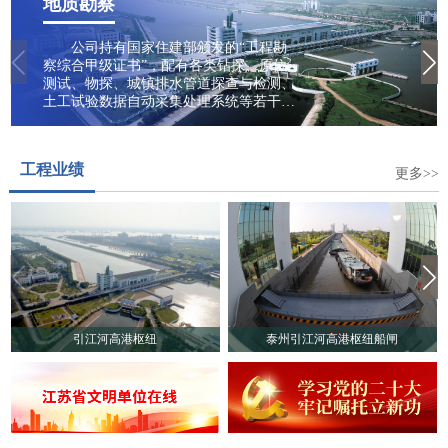
地质勘察
公司持有国家住建部颁发的“工程勘
察综合甲级证书”，配有各类钻探、原位
测试、物探、城镇排水管道探查与检测、
土工试验数据自动采集处理系统等若干勘
察设备仪器。业务范围包括水电与新能
源、城乡建设、生态与环境等领域，专业
从事建设工程勘察、工程地质、水文地
工程业绩
质、岩土工程勘察/设计、污染场地勘察、
更多>>
土壤污染状况调查、地质灾害危险性评
估、岩土工程监测检测、城镇排水管道探
查与检测、岩石/土壤/地下水及建筑材料
试验、工程咨询、地质勘察技术服务、地
质灾害治理工程勘查、地质灾害评估、地
下水资源调查、堤防隐患探测、穿河管道
精确探测等多项业务。
引江河高港枢纽
泰州引江河高港枢纽船闸