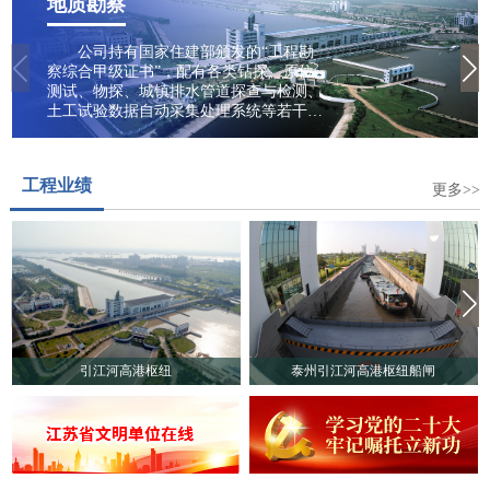
地质勘察
公司持有国家住建部颁发的“工程勘
察综合甲级证书”，配有各类钻探、原位
测试、物探、城镇排水管道探查与检测、
土工试验数据自动采集处理系统等若干勘
察设备仪器。业务范围包括水电与新能
源、城乡建设、生态与环境等领域，专业
从事建设工程勘察、工程地质、水文地
工程业绩
质、岩土工程勘察/设计、污染场地勘察、
更多>>
土壤污染状况调查、地质灾害危险性评
估、岩土工程监测检测、城镇排水管道探
查与检测、岩石/土壤/地下水及建筑材料
试验、工程咨询、地质勘察技术服务、地
质灾害治理工程勘查、地质灾害评估、地
下水资源调查、堤防隐患探测、穿河管道
精确探测等多项业务。
引江河高港枢纽
泰州引江河高港枢纽船闸