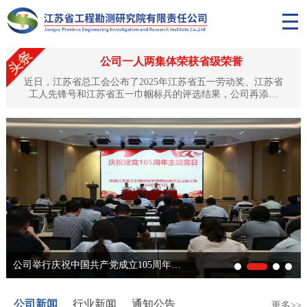
公司一人两集体荣获省级荣誉
近日，江苏省总工会公布了2025年江苏省五一劳动奖、江苏省
工人先锋号和江苏省五一巾帼标兵的评选结果，公司再添殊
荣：公司副总工程师、正高级工程师黎昱荣获“江苏省五一劳动
奖章”，土工试验中心、岩土工程技术中心双双获评“江苏省工
人先锋号”。这是对公司深耕水利工程勘测领域、坚守匠心品
质、培育优秀人才队伍的高度认可与肯定。匠心筑梦，黎昱荣
获“江苏省五一劳动奖章”黎昱同志自1994年入职以来，始终扎
根工程勘测...
公司举行庆祝中国共产党成立105周年主题党日活动
公司新闻
行业新闻
通知公告
更多>>