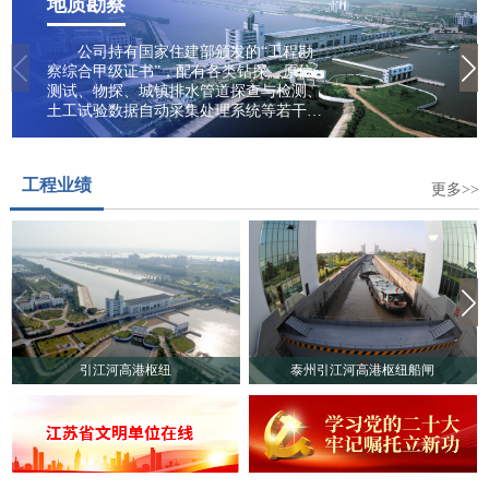
地质勘察
公司持有国家住建部颁发的“工程勘
察综合甲级证书”，配有各类钻探、原位
测试、物探、城镇排水管道探查与检测、
土工试验数据自动采集处理系统等若干勘
察设备仪器。业务范围包括水电与新能
源、城乡建设、生态与环境等领域，专业
从事建设工程勘察、工程地质、水文地
工程业绩
质、岩土工程勘察/设计、污染场地勘察、
更多>>
土壤污染状况调查、地质灾害危险性评
估、岩土工程监测检测、城镇排水管道探
查与检测、岩石/土壤/地下水及建筑材料
试验、工程咨询、地质勘察技术服务、地
质灾害治理工程勘查、地质灾害评估、地
下水资源调查、堤防隐患探测、穿河管道
精确探测等多项业务。
引江河高港枢纽
泰州引江河高港枢纽船闸