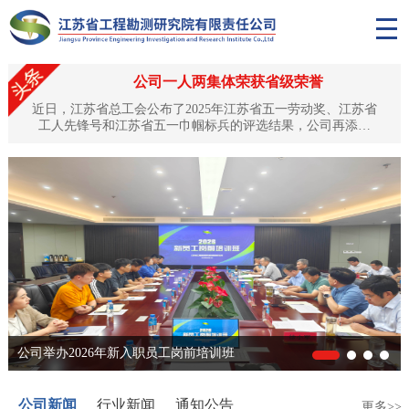
公司一人两集体荣获省级荣誉
近日，江苏省总工会公布了2025年江苏省五一劳动奖、江苏省
工人先锋号和江苏省五一巾帼标兵的评选结果，公司再添殊
荣：公司副总工程师、正高级工程师黎昱荣获“江苏省五一劳动
奖章”，土工试验中心、岩土工程技术中心双双获评“江苏省工
人先锋号”。这是对公司深耕水利工程勘测领域、坚守匠心品
质、培育优秀人才队伍的高度认可与肯定。匠心筑梦，黎昱荣
获“江苏省五一劳动奖章”黎昱同志自1994年入职以来，始终扎
根工程勘测...
公司举办2026年新入职员工岗前培训班
公司新闻
行业新闻
通知公告
更多>>